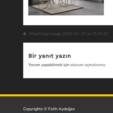
Yazı
WhatsApp Image 2022-01-27 at 15.01.07
gezinmesi
Bir yanıt yazın
Yorum yapabilmek için
oturum açmalısınız
.
Copyrights ©
Fatih Aydoğan